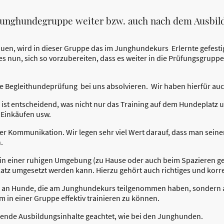
 Junghundegruppe weiter bzw. auch nach dem Ausbi
en, wird in dieser Gruppe das im Junghundekurs Erlernte gefestig
t es nun, sich so vorzubereiten, dass es weiter in die Prüfungsgrup
 die Begleithundeprüfung bei uns absolvieren. Wir haben hierfür a
ist entscheidend, was nicht nur das Training auf dem Hundeplatz 
i Einkäufen usw.
Tier Kommunikation. Wir legen sehr viel Wert darauf, dass man sein
n.
g in einer ruhigen Umgebung (zu Hause oder auch beim Spazieren 
tz umgesetzt werden kann. Hierzu gehört auch richtiges und korr
nur an Hunde, die am Junghundekurs teilgenommen haben, sondern
 in einer Gruppe effektiv trainieren zu können.
egende Ausbildungsinhalte geachtet, wie bei den Junghunden.