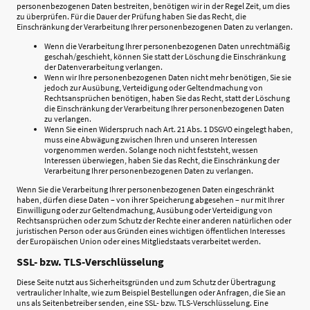
personenbezogenen Daten bestreiten, benötigen wir in der Regel Zeit, um dies
zu überprüfen. Für die Dauer der Prüfung haben Sie das Recht, die
Einschränkung der Verarbeitung Ihrer personenbezogenen Daten zu verlangen.
Wenn die Verarbeitung Ihrer personenbezogenen Daten unrechtmäßig
geschah/geschieht, können Sie statt der Löschung die Einschränkung
der Datenverarbeitung verlangen.
Wenn wir Ihre personenbezogenen Daten nicht mehr benötigen, Sie sie
jedoch zur Ausübung, Verteidigung oder Geltendmachung von
Rechtsansprüchen benötigen, haben Sie das Recht, statt der Löschung
die Einschränkung der Verarbeitung Ihrer personenbezogenen Daten
zu verlangen.
Wenn Sie einen Widerspruch nach Art. 21 Abs. 1 DSGVO eingelegt haben,
muss eine Abwägung zwischen Ihren und unseren Interessen
vorgenommen werden. Solange noch nicht feststeht, wessen
Interessen überwiegen, haben Sie das Recht, die Einschränkung der
Verarbeitung Ihrer personenbezogenen Daten zu verlangen.
Wenn Sie die Verarbeitung Ihrer personenbezogenen Daten eingeschränkt
haben, dürfen diese Daten – von ihrer Speicherung abgesehen – nur mit Ihrer
Einwilligung oder zur Geltendmachung, Ausübung oder Verteidigung von
Rechtsansprüchen oder zum Schutz der Rechte einer anderen natürlichen oder
juristischen Person oder aus Gründen eines wichtigen öffentlichen Interesses
der Europäischen Union oder eines Mitgliedstaats verarbeitet werden.
SSL- bzw. TLS-Verschlüsselung
Diese Seite nutzt aus Sicherheitsgründen und zum Schutz der Übertragung
vertraulicher Inhalte, wie zum Beispiel Bestellungen oder Anfragen, die Sie an
uns als Seitenbetreiber senden, eine SSL- bzw. TLS-Verschlüsselung. Eine