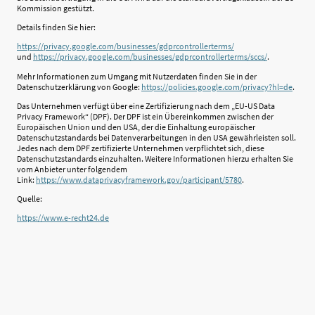
Kommission gestützt.
Details finden Sie hier:
https://privacy.google.com/businesses/gdprcontrollerterms/
und
https://privacy.google.com/businesses/gdprcontrollerterms/sccs/
.
Mehr Informationen zum Umgang mit Nutzerdaten finden Sie in der
Datenschutzerklärung von Google:
https://policies.google.com/privacy?hl=de
.
Das Unternehmen verfügt über eine Zertifizierung nach dem „EU-US Data
Privacy Framework“ (DPF). Der DPF ist ein Übereinkommen zwischen der
Europäischen Union und den USA, der die Einhaltung europäischer
Datenschutzstandards bei Datenverarbeitungen in den USA gewährleisten soll.
Jedes nach dem DPF zertifizierte Unternehmen verpflichtet sich, diese
Datenschutzstandards einzuhalten. Weitere Informationen hierzu erhalten Sie
vom Anbieter unter folgendem
Link:
https://www.dataprivacyframework.gov/participant/5780
.
Quelle:
https://www.e-recht24.de