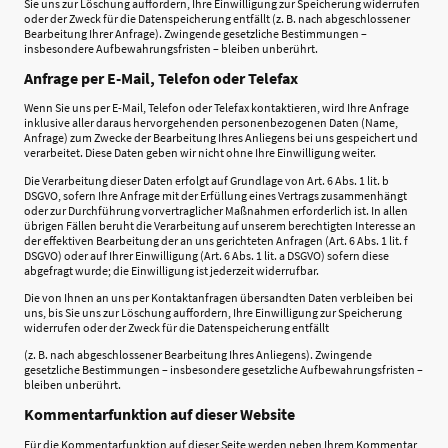
Sie uns zur Löschung auffordern, Ihre Einwilligung zur Speicherung widerrufen
oder der Zweck für die Datenspeicherung entfällt (z. B. nach abgeschlossener
Bearbeitung Ihrer Anfrage). Zwingende gesetzliche Bestimmungen –
insbesondere Aufbewahrungsfristen – bleiben unberührt.
Anfrage per E-Mail, Telefon oder Telefax
Wenn Sie uns per E-Mail, Telefon oder Telefax kontaktieren, wird Ihre Anfrage
inklusive aller daraus hervorgehenden personenbezogenen Daten (Name,
Anfrage) zum Zwecke der Bearbeitung Ihres Anliegens bei uns gespeichert und
verarbeitet. Diese Daten geben wir nicht ohne Ihre Einwilligung weiter.
Die Verarbeitung dieser Daten erfolgt auf Grundlage von Art. 6 Abs. 1 lit. b
DSGVO, sofern Ihre Anfrage mit der Erfüllung eines Vertrags zusammenhängt
oder zur Durchführung vorvertraglicher Maßnahmen erforderlich ist. In allen
übrigen Fällen beruht die Verarbeitung auf unserem berechtigten Interesse an
der effektiven Bearbeitung der an uns gerichteten Anfragen (Art. 6 Abs. 1 lit. f
DSGVO) oder auf Ihrer Einwilligung (Art. 6 Abs. 1 lit. a DSGVO) sofern diese
abgefragt wurde; die Einwilligung ist jederzeit widerrufbar.
Die von Ihnen an uns per Kontaktanfragen übersandten Daten verbleiben bei
uns, bis Sie uns zur Löschung auffordern, Ihre Einwilligung zur Speicherung
widerrufen oder der Zweck für die Datenspeicherung entfällt
(z. B. nach abgeschlossener Bearbeitung Ihres Anliegens). Zwingende
gesetzliche Bestimmungen – insbesondere gesetzliche Aufbewahrungsfristen –
bleiben unberührt.
Kommentarfunktion auf dieser Website
Für die Kommentarfunktion auf dieser Seite werden neben Ihrem Kommentar