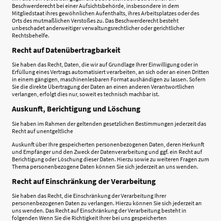
Beschwerderecht bei einer Aufsichtsbehörde, insbesondere in dem
Mitgliedstaat ihres gewöhnlichen Aufenthalts, ihres Arbeitsplatzes oder des
Orts des mutmaßlichen Verstoßes zu. Das Beschwerderecht besteht
unbeschadet anderweitiger verwaltungsrechtlicher oder gerichtlicher
Rechtsbehelfe.
Recht auf Datenübertragbarkeit
Sie haben das Recht, Daten, die wir auf Grundlage Ihrer Einwilligung oder in
Erfüllung eines Vertrags automatisiert verarbeiten, an sich oder an einen Dritten
in einem gängigen, maschinenlesbaren Format aushändigen zu lassen. Sofern
Sie die direkte Übertragung der Daten an einen anderen Verantwortlichen
verlangen, erfolgt dies nur, soweit es technisch machbar ist.
Auskunft, Berichtigung und Löschung
Sie haben im Rahmen der geltenden gesetzlichen Bestimmungen jederzeit das
Recht auf unentgeltliche
Auskunft über Ihre gespeicherten personenbezogenen Daten, deren Herkunft
und Empfänger und den Zweck der Datenverarbeitung und ggf. ein Recht auf
Berichtigung oder Löschung dieser Daten. Hierzu sowie zu weiteren Fragen zum
Thema personenbezogene Daten können Sie sich jederzeit an uns wenden.
Recht auf Einschränkung der Verarbeitung
Sie haben das Recht, die Einschränkung der Verarbeitung Ihrer
personenbezogenen Daten zu verlangen. Hierzu können Sie sich jederzeit an
uns wenden. Das Recht auf Einschränkung der Verarbeitung besteht in
folgenden Wenn Sie die Richtigkeit Ihrer bei uns gespeicherten