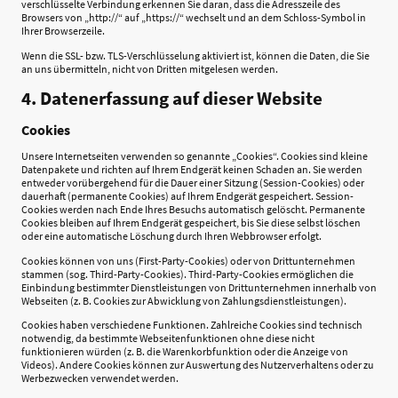
verschlüsselte Verbindung erkennen Sie daran, dass die Adresszeile des
Browsers von „http://“ auf „https://“ wechselt und an dem Schloss-Symbol in
Ihrer Browserzeile.
Wenn die SSL- bzw. TLS-Verschlüsselung aktiviert ist, können die Daten, die Sie
an uns übermitteln, nicht von Dritten mitgelesen werden.
4. Datenerfassung auf dieser Website
Cookies
Unsere Internetseiten verwenden so genannte „Cookies“. Cookies sind kleine
Datenpakete und richten auf Ihrem Endgerät keinen Schaden an. Sie werden
entweder vorübergehend für die Dauer einer Sitzung (Session-Cookies) oder
dauerhaft (permanente Cookies) auf Ihrem Endgerät gespeichert. Session-
Cookies werden nach Ende Ihres Besuchs automatisch gelöscht. Permanente
Cookies bleiben auf Ihrem Endgerät gespeichert, bis Sie diese selbst löschen
oder eine automatische Löschung durch Ihren Webbrowser erfolgt.
Cookies können von uns (First-Party-Cookies) oder von Drittunternehmen
stammen (sog. Third-Party-Cookies). Third-Party-Cookies ermöglichen die
Einbindung bestimmter Dienstleistungen von Drittunternehmen innerhalb von
Webseiten (z. B. Cookies zur Abwicklung von Zahlungsdienstleistungen).
Cookies haben verschiedene Funktionen. Zahlreiche Cookies sind technisch
notwendig, da bestimmte Webseitenfunktionen ohne diese nicht
funktionieren würden (z. B. die Warenkorbfunktion oder die Anzeige von
Videos). Andere Cookies können zur Auswertung des Nutzerverhaltens oder zu
Werbezwecken verwendet werden.