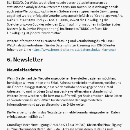
lit. f DSGVO. Der Websitebetreiber hat ein berechtigtes Interesse an der
statistischen Analyse des Nutzerverhaltens, um sowohl sein Webangebot als
auch seine Werbung zu optimieren. Sofern eine entsprechende Einwilligung
abgefragt wurde, erfolgt die Verarbeitung ausschließlich auf Grundlage von Art.
6 Abs. 1 lit. a DSGVO und § 25 Abs. 1 TDDDG, soweit die Einwilligung die
Speicherung von Cookies oder den Zugriff auf Informationen im Endgerät des
Nutzers (z. B. Device-Fingerprinting) im Sinne des TDDDG umfasst. Die
Einwilligung ist jederzeit widerrufbar.
Weitere Informationen zur Datenerfassung und Verarbeitung durch IONOS
WebAnalytics entnehmen Sie der Datenschutzerklaerung von IONOS unter
folgendem Link:
https://www.ionos.de/terms-gtc/datenschutzerklaerung/
6. Newsletter
Newsletterdaten
Wenn Sie den auf der Website angebotenen Newsletter beziehen möchten,
benötigen wir von Ihnen eine EMail-Adresse sowie Informationen, welche uns
die Überprüfung gestatten, dass Sie der Inhaber der angegebenen E-Mail-
Adresse sind und mit dem Empfang des Newsletters einverstanden sind.
Weitere Daten werden nicht bzw. nur auf freiwilliger Basis erhoben. Diese Daten
verwenden wir ausschließlich für den Versand der angeforderten
Informationen und geben diese nicht an Dritte weiter.
Die Verarbeitung der in das Newsletteranmeldeformular eingegebenen Daten
erfolgt ausschließlich auf
Grundlage Ihrer Einwilligung (Art. 6 Abs. 1 lit. a DSGVO). Die erteilte Einwilligung
zur Speicherung der Daten, der E-Mail-Adresse sowie deren Nutzung zum