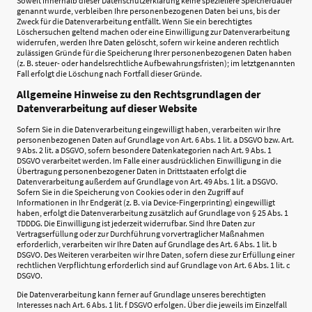
Soweit innerhalb dieser Datenschutzerklärung keine speziellere Speicherdauer
genannt wurde, verbleiben Ihre personenbezogenen Daten bei uns, bis der
Zweck für die Datenverarbeitung entfällt. Wenn Sie ein berechtigtes
Löschersuchen geltend machen oder eine Einwilligung zur Datenverarbeitung
widerrufen, werden Ihre Daten gelöscht, sofern wir keine anderen rechtlich
zulässigen Gründe für die Speicherung Ihrer personenbezogenen Daten haben
(z. B. steuer- oder handelsrechtliche Aufbewahrungsfristen); im letztgenannten
Fall erfolgt die Löschung nach Fortfall dieser Gründe.
Allgemeine Hinweise zu den Rechtsgrundlagen der
Datenverarbeitung auf dieser Website
Sofern Sie in die Datenverarbeitung eingewilligt haben, verarbeiten wir Ihre
personenbezogenen Daten auf Grundlage von Art. 6 Abs. 1 lit. a DSGVO bzw. Art.
9 Abs. 2 lit. a DSGVO, sofern besondere Datenkategorien nach Art. 9 Abs. 1
DSGVO verarbeitet werden. Im Falle einer ausdrücklichen Einwilligung in die
Übertragung personenbezogener Daten in Drittstaaten erfolgt die
Datenverarbeitung außerdem auf Grundlage von Art. 49 Abs. 1 lit. a DSGVO.
Sofern Sie in die Speicherung von Cookies oder in den Zugriff auf
Informationen in Ihr Endgerät (z. B. via Device-Fingerprinting) eingewilligt
haben, erfolgt die Datenverarbeitung zusätzlich auf Grundlage von § 25 Abs. 1
TDDDG. Die Einwilligung ist jederzeit widerrufbar. Sind Ihre Daten zur
Vertragserfüllung oder zur Durchführung vorvertraglicher Maßnahmen
erforderlich, verarbeiten wir Ihre Daten auf Grundlage des Art. 6 Abs. 1 lit. b
DSGVO. Des Weiteren verarbeiten wir Ihre Daten, sofern diese zur Erfüllung einer
rechtlichen Verpflichtung erforderlich sind auf Grundlage von Art. 6 Abs. 1 lit. c
DSGVO.
Die Datenverarbeitung kann ferner auf Grundlage unseres berechtigten
Interesses nach Art. 6 Abs. 1 lit. f DSGVO erfolgen. Über die jeweils im Einzelfall