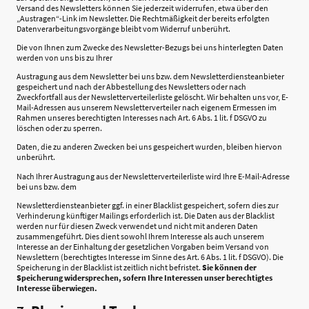
Versand des Newsletters können Sie jederzeit widerrufen, etwa über den
„Austragen“-Link im Newsletter. Die Rechtmäßigkeit der bereits erfolgten
Datenverarbeitungsvorgänge bleibt vom Widerruf unberührt.
Die von Ihnen zum Zwecke des Newsletter-Bezugs bei uns hinterlegten Daten
werden von uns bis zu Ihrer
Austragung aus dem Newsletter bei uns bzw. dem Newsletterdiensteanbieter
gespeichert und nach der Abbestellung des Newsletters oder nach
Zweckfortfall aus der Newsletterverteilerliste gelöscht. Wir behalten uns vor, E-
Mail-Adressen aus unserem Newsletterverteiler nach eigenem Ermessen im
Rahmen unseres berechtigten Interesses nach Art. 6 Abs. 1 lit. f DSGVO zu
löschen oder zu sperren.
Daten, die zu anderen Zwecken bei uns gespeichert wurden, bleiben hiervon
unberührt.
Nach Ihrer Austragung aus der Newsletterverteilerliste wird Ihre E-Mail-Adresse
bei uns bzw. dem
Newsletterdiensteanbieter ggf. in einer Blacklist gespeichert, sofern dies zur
Verhinderung künftiger Mailings erforderlich ist. Die Daten aus der Blacklist
werden nur für diesen Zweck verwendet und nicht mit anderen Daten
zusammengeführt. Dies dient sowohl Ihrem Interesse als auch unserem
Interesse an der Einhaltung der gesetzlichen Vorgaben beim Versand von
Newslettern (berechtigtes Interesse im Sinne des Art. 6 Abs. 1 lit. f DSGVO). Die
Speicherung in der Blacklist ist zeitlich nicht befristet.
Sie können der
Speicherung widersprechen, sofern Ihre Interessen unser berechtigtes
Interesse überwiegen.