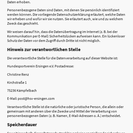
Daten erhoben.
Personenbezogene Daten sind Daten, mit denen Sie persönlich identifiziert
werden können. Die vorliegende Datenschutzerklärung erläutert, welche Daten
wir erheben und wofür wir sie nutzen. Sie erläutert auch, wie und zu welchem
Zweck das geschieht.
Wir weisen darauf hin, dass die Datenübertragung im Internet (z. B. bei der
Kommunikation per E-Mail) Sicherheitslücken aufweisen kann. Ein lückenloser
Schutz der Daten vor dem Zugriff durch Dritte ist nicht möglich.
Hinweis zur verantwortlichen Stelle
Die verantwortliche Stelle für die Datenverarbeitung auf dieser Website ist:
Hundesportverein Ersingen e.V. Postadresse:
Christine Renz
Kirchstraße 1
75236 Kämpfelbach
E-Mail: post@hsv-ersingen.com
Verantwortliche Stelle ist die natürliche oder juristische Person, die allein oder
gemeinsam mit anderen über die Zwecke und Mittel der Verarbeitung von
personenbezogenen Daten (z. B. Namen, E-Mail-Adressen o. Ä.) entscheidet.
Speicherdauer