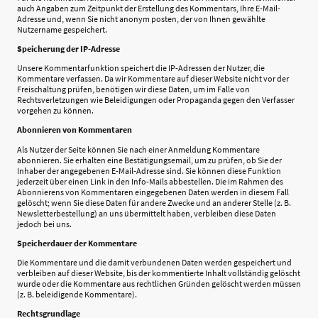
auch Angaben zum Zeitpunkt der Erstellung des Kommentars, Ihre E-Mail-
Adresse und, wenn Sie nicht anonym posten, der von Ihnen gewählte
Nutzername gespeichert.
Speicherung der IP-Adresse
Unsere Kommentarfunktion speichert die IP-Adressen der Nutzer, die
Kommentare verfassen. Da wir Kommentare auf dieser Website nicht vor der
Freischaltung prüfen, benötigen wir diese Daten, um im Falle von
Rechtsverletzungen wie Beleidigungen oder Propaganda gegen den Verfasser
vorgehen zu können.
Abonnieren von Kommentaren
Als Nutzer der Seite können Sie nach einer Anmeldung Kommentare
abonnieren. Sie erhalten eine Bestätigungsemail, um zu prüfen, ob Sie der
Inhaber der angegebenen E-Mail-Adresse sind. Sie können diese Funktion
jederzeit über einen Link in den Info-Mails abbestellen. Die im Rahmen des
Abonnierens von Kommentaren eingegebenen Daten werden in diesem Fall
gelöscht; wenn Sie diese Daten für andere Zwecke und an anderer Stelle (z. B.
Newsletterbestellung) an uns übermittelt haben, verbleiben diese Daten
jedoch bei uns.
Speicherdauer der Kommentare
Die Kommentare und die damit verbundenen Daten werden gespeichert und
verbleiben auf dieser Website, bis der kommentierte Inhalt vollständig gelöscht
wurde oder die Kommentare aus rechtlichen Gründen gelöscht werden müssen
(z. B. beleidigende Kommentare).
Rechtsgrundlage