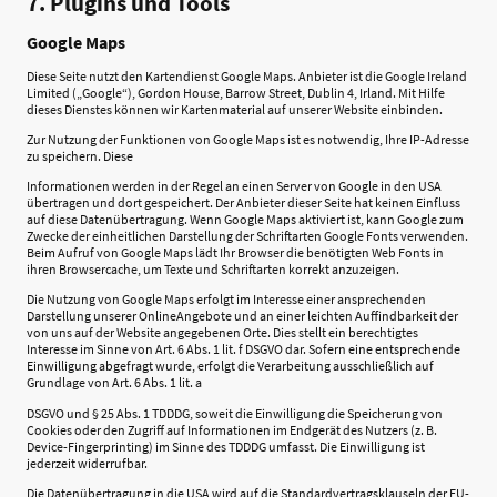
7. Plugins und Tools
Google Maps
Diese Seite nutzt den Kartendienst Google Maps. Anbieter ist die Google Ireland
Limited („Google“), Gordon House, Barrow Street, Dublin 4, Irland. Mit Hilfe
dieses Dienstes können wir Kartenmaterial auf unserer Website einbinden.
Zur Nutzung der Funktionen von Google Maps ist es notwendig, Ihre IP-Adresse
zu speichern. Diese
Informationen werden in der Regel an einen Server von Google in den USA
übertragen und dort gespeichert. Der Anbieter dieser Seite hat keinen Einfluss
auf diese Datenübertragung. Wenn Google Maps aktiviert ist, kann Google zum
Zwecke der einheitlichen Darstellung der Schriftarten Google Fonts verwenden.
Beim Aufruf von Google Maps lädt Ihr Browser die benötigten Web Fonts in
ihren Browsercache, um Texte und Schriftarten korrekt anzuzeigen.
Die Nutzung von Google Maps erfolgt im Interesse einer ansprechenden
Darstellung unserer OnlineAngebote und an einer leichten Auffindbarkeit der
von uns auf der Website angegebenen Orte. Dies stellt ein berechtigtes
Interesse im Sinne von Art. 6 Abs. 1 lit. f DSGVO dar. Sofern eine entsprechende
Einwilligung abgefragt wurde, erfolgt die Verarbeitung ausschließlich auf
Grundlage von Art. 6 Abs. 1 lit. a
DSGVO und § 25 Abs. 1 TDDDG, soweit die Einwilligung die Speicherung von
Cookies oder den Zugriff auf Informationen im Endgerät des Nutzers (z. B.
Device-Fingerprinting) im Sinne des TDDDG umfasst. Die Einwilligung ist
jederzeit widerrufbar.
Die Datenübertragung in die USA wird auf die Standardvertragsklauseln der EU-