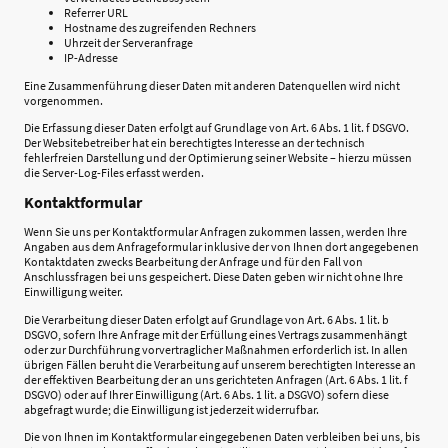
Referrer URL
Hostname des zugreifenden Rechners
Uhrzeit der Serveranfrage
IP-Adresse
Eine Zusammenführung dieser Daten mit anderen Datenquellen wird nicht
vorgenommen.
Die Erfassung dieser Daten erfolgt auf Grundlage von Art. 6 Abs. 1 lit. f DSGVO.
Der Websitebetreiber hat ein berechtigtes Interesse an der technisch
fehlerfreien Darstellung und der Optimierung seiner Website – hierzu müssen
die Server-Log-Files erfasst werden.
Kontaktformular
Wenn Sie uns per Kontaktformular Anfragen zukommen lassen, werden Ihre
Angaben aus dem Anfrageformular inklusive der von Ihnen dort angegebenen
Kontaktdaten zwecks Bearbeitung der Anfrage und für den Fall von
Anschlussfragen bei uns gespeichert. Diese Daten geben wir nicht ohne Ihre
Einwilligung weiter.
Die Verarbeitung dieser Daten erfolgt auf Grundlage von Art. 6 Abs. 1 lit. b
DSGVO, sofern Ihre Anfrage mit der Erfüllung eines Vertrags zusammenhängt
oder zur Durchführung vorvertraglicher Maßnahmen erforderlich ist. In allen
übrigen Fällen beruht die Verarbeitung auf unserem berechtigten Interesse an
der effektiven Bearbeitung der an uns gerichteten Anfragen (Art. 6 Abs. 1 lit. f
DSGVO) oder auf Ihrer Einwilligung (Art. 6 Abs. 1 lit. a DSGVO) sofern diese
abgefragt wurde; die Einwilligung ist jederzeit widerrufbar.
Die von Ihnen im Kontaktformular eingegebenen Daten verbleiben bei uns, bis