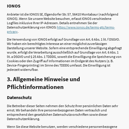
IONOS
Anbieter ist die IONOS SE, Elgendorfer Str. 57, 56410 Montabaur (nachfolgend
IONOS). Wenn Sie unsere Website besuchen, erfasst IONOS verschiedene
Logfiles inklusive Ihrer IP-Adressen. Details entnehmen Sie der
Datenschutzerklärung von IONOS:
https://www.ionos.de/terms-gtc/terms-
privacy
.
Die Verwendung von IONOS erfolgt auf Grundlage von Art. 6 Abs. 1 lit. f DSGVO.
Wir haben ein berechtigtes Interesse an einer möglichst zuverlässigen
Darstellung unserer Website. Sofern eine entsprechende Einwilligung abgefragt
wurde, erfolgt die Verarbeitung ausschließlich auf Grundlage von Art. 6 Abs. 1
lit. a DSGVO und § 25 Abs. 1 TDDDG, soweit die Einwilligung die Speicherung von
Cookies oder den Zugriff auf Informationen im Endgerät des Nutzers (z. B.
Device-Fingerprinting) im Sinne des TDDDG umfasst. Die Einwilligung ist
jederzeit widerrufbar.
3. Allgemeine Hinweise und
Pflichtinformationen
Datenschutz
Die Betreiber dieser Seiten nehmen den Schutz Ihrer persönlichen Daten sehr
ernst. Wir behandeln Ihre personenbezogenen Daten vertraulich und
entsprechend den gesetzlichen Datenschutzvorschriften sowie dieser
Datenschutzerklärung.
Wenn Sie diese Website benutzen, werden verschiedene personenbezogene