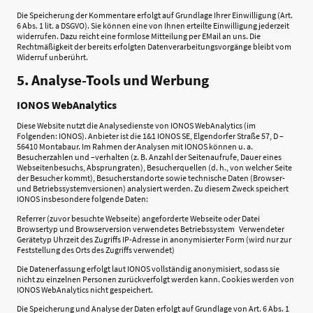
Die Speicherung der Kommentare erfolgt auf Grundlage Ihrer Einwilligung (Art.
6 Abs. 1 lit. a DSGVO). Sie können eine von Ihnen erteilte Einwilligung jederzeit
widerrufen. Dazu reicht eine formlose Mitteilung per EMail an uns. Die
Rechtmäßigkeit der bereits erfolgten Datenverarbeitungsvorgänge bleibt vom
Widerruf unberührt.
5. Analyse-Tools und Werbung
IONOS WebAnalytics
Diese Website nutzt die Analysedienste von IONOS WebAnalytics (im
Folgenden: IONOS). Anbieter ist die 1&1 IONOS SE, Elgendorfer Straße 57, D –
56410 Montabaur. Im Rahmen der Analysen mit IONOS können u. a.
Besucherzahlen und –verhalten (z. B. Anzahl der Seitenaufrufe, Dauer eines
Webseitenbesuchs, Absprungraten), Besucherquellen (d. h., von welcher Seite
der Besucher kommt), Besucherstandorte sowie technische Daten (Browser-
und Betriebssystemversionen) analysiert werden. Zu diesem Zweck speichert
IONOS insbesondere folgende Daten:
Referrer (zuvor besuchte Webseite) angeforderte Webseite oder Datei
Browsertyp und Browserversion verwendetes Betriebssystem Verwendeter
Gerätetyp Uhrzeit des Zugriffs IP-Adresse in anonymisierter Form (wird nur zur
Feststellung des Orts des Zugriffs verwendet)
Die Datenerfassung erfolgt laut IONOS vollständig anonymisiert, sodass sie
nicht zu einzelnen Personen zurückverfolgt werden kann. Cookies werden von
IONOS WebAnalytics nicht gespeichert.
Die Speicherung und Analyse der Daten erfolgt auf Grundlage von Art. 6 Abs. 1