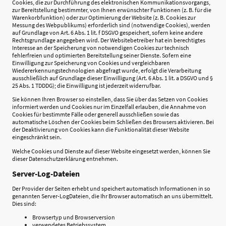
Cookies, die zur Durchführung des elektronischen Kommunikationsvorgangs,
zur Bereitstellung bestimmter, von Ihnen erwünschter Funktionen (z. B. für die
Warenkorbfunktion) oder zur Optimierung der Website (z. B. Cookies zur
Messung des Webpublikums) erforderlich sind (notwendige Cookies), werden
auf Grundlage von Art. 6 Abs. 1 lit. f DSGVO gespeichert, sofern keine andere
Rechtsgrundlage angegeben wird. Der Websitebetreiber hat ein berechtigtes
Interesse an der Speicherung von notwendigen Cookies zur technisch
fehlerfreien und optimierten Bereitstellung seiner Dienste. Sofern eine
Einwilligung zur Speicherung von Cookies und vergleichbaren
Wiedererkennungstechnologien abgefragt wurde, erfolgt die Verarbeitung
ausschließlich auf Grundlage dieser Einwilligung (Art. 6 Abs. 1 lit. a DSGVO und §
25 Abs. 1 TDDDG); die Einwilligung ist jederzeit widerrufbar.
Sie können Ihren Browser so einstellen, dass Sie über das Setzen von Cookies
informiert werden und Cookies nur im Einzelfall erlauben, die Annahme von
Cookies für bestimmte Fälle oder generell ausschließen sowie das
automatische Löschen der Cookies beim Schließen des Browsers aktivieren. Bei
der Deaktivierung von Cookies kann die Funktionalität dieser Website
eingeschränkt sein.
Welche Cookies und Dienste auf dieser Website eingesetzt werden, können Sie
dieser Datenschutzerklärung entnehmen.
Server-Log-Dateien
Der Provider der Seiten erhebt und speichert automatisch Informationen in so
genannten Server-LogDateien, die Ihr Browser automatisch an uns übermittelt.
Dies sind:
Browsertyp und Browserversion
verwendetes Betriebssystem