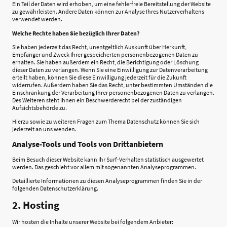
Ein Teil der Daten wird erhoben, um eine fehlerfreie Bereitstellung der Website
zu gewährleisten. Andere Daten können zur Analyse Ihres Nutzerverhaltens
verwendet werden.
Welche Rechte haben Sie bezüglich Ihrer Daten?
Sie haben jederzeit das Recht, unentgeltlich Auskunft über Herkunft,
Empfänger und Zweck Ihrer gespeicherten personenbezogenen Daten zu
erhalten. Sie haben außerdem ein Recht, die Berichtigung oder Löschung
dieser Daten zu verlangen. Wenn Sie eine Einwilligung zur Datenverarbeitung
erteilt haben, können Sie diese Einwilligung jederzeit für die Zukunft
widerrufen. Außerdem haben Sie das Recht, unter bestimmten Umständen die
Einschränkung der Verarbeitung Ihrer personenbezogenen Daten zu verlangen.
Des Weiteren steht Ihnen ein Beschwerderecht bei der zuständigen
Aufsichtsbehörde zu.
Hierzu sowie zu weiteren Fragen zum Thema Datenschutz können Sie sich
jederzeit an uns wenden.
Analyse-Tools und Tools von Drittanbietern
Beim Besuch dieser Website kann Ihr Surf-Verhalten statistisch ausgewertet
werden. Das geschieht vor allem mit sogenannten Analyseprogrammen.
Detaillierte Informationen zu diesen Analyseprogrammen finden Sie in der
folgenden Datenschutzerklärung.
2. Hosting
Wir hosten die Inhalte unserer Website bei folgendem Anbieter: