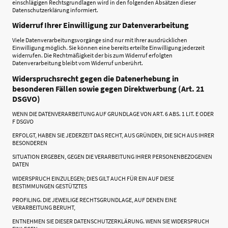
einschlägigen Rechtsgrundlagen wird in den folgenden Absätzen dieser
Datenschutzerklärung informiert.
Widerruf Ihrer Einwilligung zur Datenverarbeitung
Viele Datenverarbeitungsvorgänge sind nur mit Ihrer ausdrücklichen
Einwilligung möglich. Sie können eine bereits erteilte Einwilligung jederzeit
widerrufen. Die Rechtmäßigkeit der bis zum Widerruf erfolgten
Datenverarbeitung bleibt vom Widerruf unberührt.
Widerspruchsrecht gegen die Datenerhebung in
besonderen Fällen sowie gegen Direktwerbung (Art. 21
DSGVO)
WENN DIE DATENVERARBEITUNG AUF GRUNDLAGE VON ART. 6 ABS. 1 LIT. E ODER
F DSGVO
ERFOLGT, HABEN SIE JEDERZEIT DAS RECHT, AUS GRÜNDEN, DIE SICH AUS IHRER
BESONDEREN
SITUATION ERGEBEN, GEGEN DIE VERARBEITUNG IHRER PERSONENBEZOGENEN
DATEN
WIDERSPRUCH EINZULEGEN; DIES GILT AUCH FÜR EIN AUF DIESE
BESTIMMUNGEN GESTÜTZTES
PROFILING. DIE JEWEILIGE RECHTSGRUNDLAGE, AUF DENEN EINE
VERARBEITUNG BERUHT,
ENTNEHMEN SIE DIESER DATENSCHUTZERKLÄRUNG. WENN SIE WIDERSPRUCH