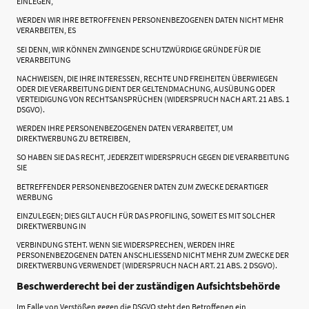
EINLEGEN,
WERDEN WIR IHRE BETROFFENEN PERSONENBEZOGENEN DATEN NICHT MEHR
VERARBEITEN, ES
SEI DENN, WIR KÖNNEN ZWINGENDE SCHUTZWÜRDIGE GRÜNDE FÜR DIE
VERARBEITUNG
NACHWEISEN, DIE IHRE INTERESSEN, RECHTE UND FREIHEITEN ÜBERWIEGEN
ODER DIE VERARBEITUNG DIENT DER GELTENDMACHUNG, AUSÜBUNG ODER
VERTEIDIGUNG VON RECHTSANSPRÜCHEN (WIDERSPRUCH NACH ART. 21 ABS. 1
DSGVO).
WERDEN IHRE PERSONENBEZOGENEN DATEN VERARBEITET, UM
DIREKTWERBUNG ZU BETREIBEN,
SO HABEN SIE DAS RECHT, JEDERZEIT WIDERSPRUCH GEGEN DIE VERARBEITUNG
SIE
BETREFFENDER PERSONENBEZOGENER DATEN ZUM ZWECKE DERARTIGER
WERBUNG
EINZULEGEN; DIES GILT AUCH FÜR DAS PROFILING, SOWEIT ES MIT SOLCHER
DIREKTWERBUNG IN
VERBINDUNG STEHT. WENN SIE WIDERSPRECHEN, WERDEN IHRE
PERSONENBEZOGENEN DATEN ANSCHLIESSEND NICHT MEHR ZUM ZWECKE DER
DIREKTWERBUNG VERWENDET (WIDERSPRUCH NACH ART. 21 ABS. 2 DSGVO).
Beschwerderecht bei der zuständigen Aufsichtsbehörde
Im Falle von Verstößen gegen die DSGVO steht den Betroffenen ein